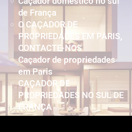
Caçador doméstico no sul
de França
O CAÇADOR DE
PROPRIEDADES EM PARIS,
CONTACTE-NOS
Caçador de propriedades
em Paris
CAÇADOR DE
PROPRIEDADES NO SUL DE
FRANÇA