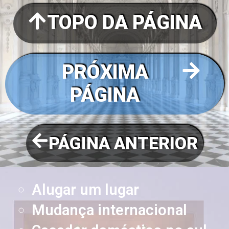
TOPO DA PÁGINA
PRÓXIMA
PÁGINA
PÁGINA ANTERIOR
Páginas
Alugar um lugar
Mudança internacional