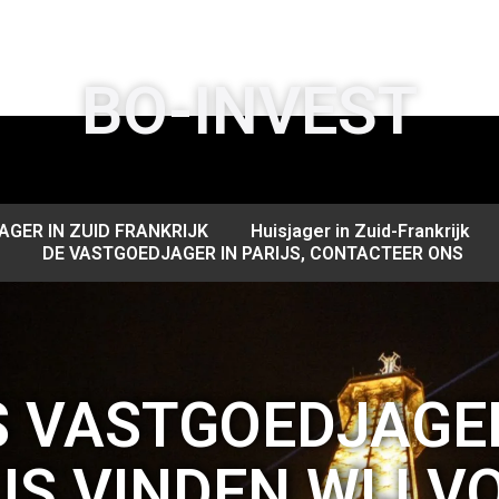
BO-INVEST
GER IN ZUID FRANKRIJK
Huisjager in Zuid-Frankrijk
DE VASTGOEDJAGER IN PARIJS, CONTACTEER ONS
S VASTGOEDJAGER
JS VINDEN WIJ V