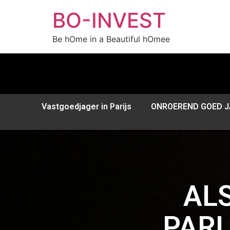
BO-INVEST
Be hOme in a Beautiful hOmee
Vastgoedjager in Parijs
ONROEREND GOED JA
AL
PARI