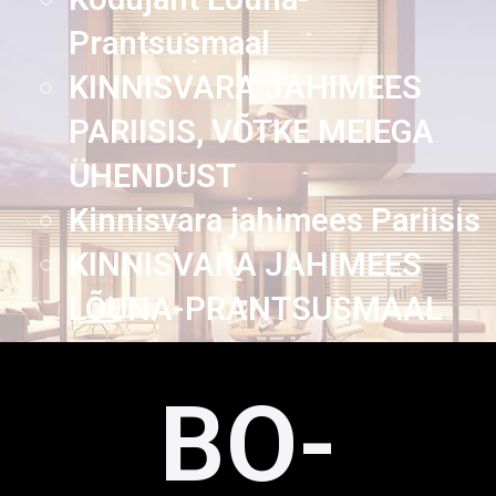
Prantsusmaal
KINNISVARA JAHIMEES
PARIISIS, VÕTKE MEIEGA
ÜHENDUST
Kinnisvara jahimees Pariisis
KINNISVARA JAHIMEES
LÕUNA-PRANTSUSMAAL
BO-