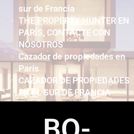
sur de Francia
THE PROPERTY HUNTER EN
PARÍS, CONTACTE CON
NOSOTROS
Cazador de propiedades en
París
CAZADOR DE PROPIEDADES
EN EL SUR DE FRANCIA
BO-