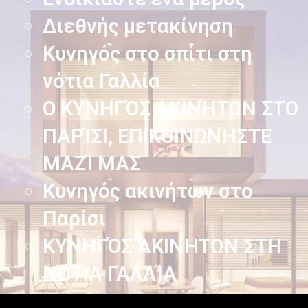
Διεθνής μετακίνηση
Κυνηγός στο σπίτι στη
νότια Γαλλία
Ο ΚΥΝΗΓΌΣ ΑΚΙΝΉΤΩΝ ΣΤΟ
ΠΑΡΊΣΙ, ΕΠΙΚΟΙΝΩΝΉΣΤΕ
ΜΑΖΊ ΜΑΣ
Κυνηγός ακινήτων στο
Παρίσι
ΚΥΝΗΓΌΣ ΑΚΙΝΉΤΩΝ ΣΤΗ
ΝΌΤΙΑ ΓΑΛΛΊΑ