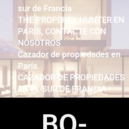
sur de Francia
THE PROPERTY HUNTER EN
PARÍS, CONTACTE CON
NOSOTROS
Cazador de propiedades en
París
CAZADOR DE PROPIEDADES
EN EL SUR DE FRANCIA
BO-