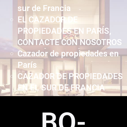
sur de Francia
EL CAZADOR DE
PROPIEDADES EN PARÍS,
CONTACTE CON NOSOTROS
Cazador de propiedades en
París
CAZADOR DE PROPIEDADES
EN EL SUR DE FRANCIA
BO-