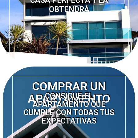
CASA PERFECTA Y LA
OBTENDRÁ
COMPRAR UN
CONSIGUE EL
APARTAMENTO
APARTAMENTO QUE
CUMPLE CON TODAS TUS
EXPECTATIVAS