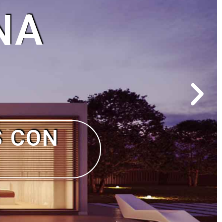
O
MIENTO
UEÑO