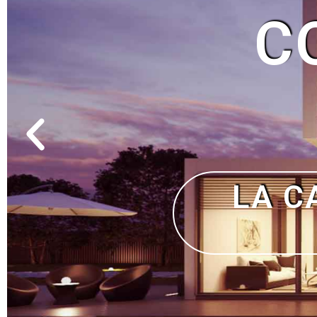
SIN C
SI 