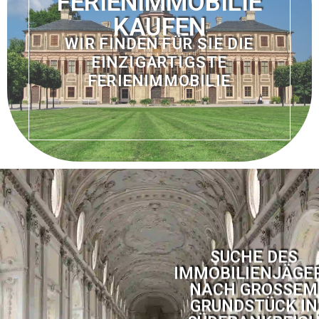
FERIENIMMOBILIE
KAUFEN
WIR FINDEN FÜR SIE DIE
EINZIGARTIGSTE
FERIENIMMOBILIE
SUCHE DES
IMMOBILIENJÄGE
NACH GROSSEM
GRUNDSTÜCK IN