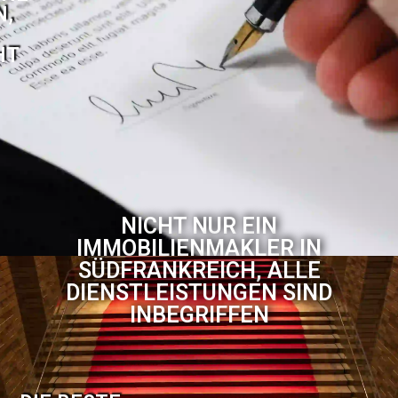
N,
HT
NICHT NUR EIN
IMMOBILIENMAKLER IN
SÜDFRANKREICH, ALLE
DIENSTLEISTUNGEN SIND
INBEGRIFFEN