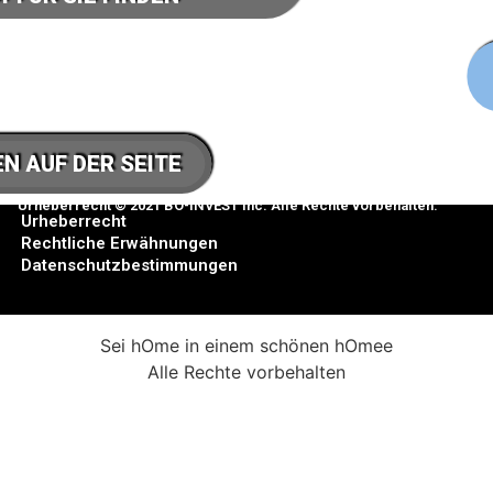
N AUF DER SEITE
Urheberrecht © 2021 BO-INVEST Inc. Alle Rechte vorbehalten.
Urheberrecht
Rechtliche Erwähnungen
Datenschutzbestimmungen
Sei hOme in einem schönen hOmee
Alle Rechte vorbehalten